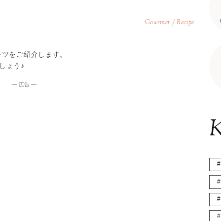
Gourmet / Recipe
！
ーツをご紹介します。
しょう♪
― 広告 ―
K