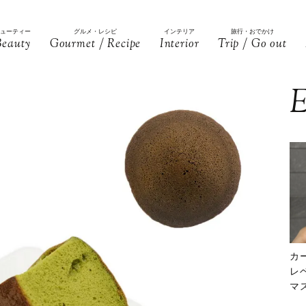
ビューティー
グルメ・レシピ
インテリア
旅行・おでかけ
Beauty
Gourmet / Recipe
Interior
Trip / Go out
E
カ
レ
マ
下