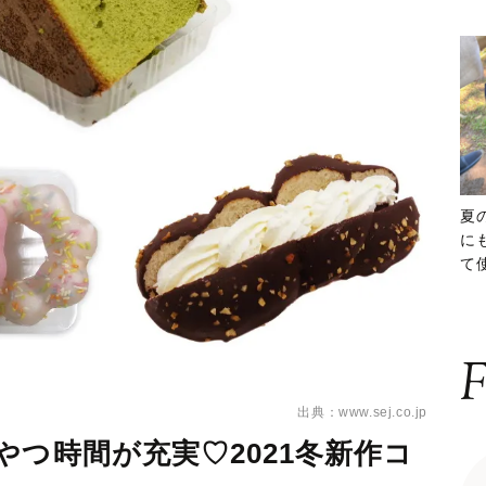
夏
に
て
ッ
F
出典：www.sej.co.jp
やつ時間が充実♡2021冬新作コ