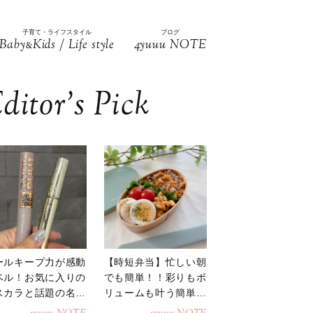
子育て・ライフスタイル
ブログ
Baby
Kids / Life style
4yuuu NOTE
&
ditor’s Pick
ールキープ力が感動
【時短弁当】忙しい朝
ベル！お気に入りの
でも簡単！！彩りもボ
スカラと話題の名品
リュームも叶う簡単そ
地
ぼろ弁当！