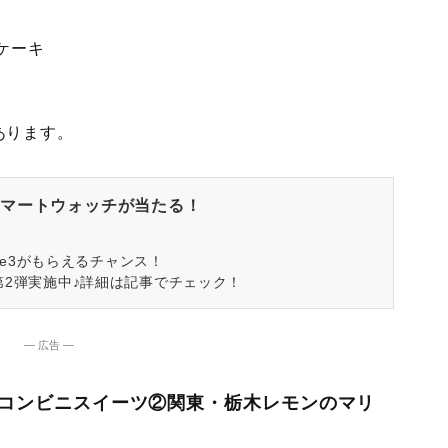
ケーキ
あります。
マートウォッチが当たる！
spire3がもらえるチャンス！
第2弾実施中♪詳細は記事でチェック！
― 広告 ―
新作コンビニスイーツ②関東・栃木レモンのマリ