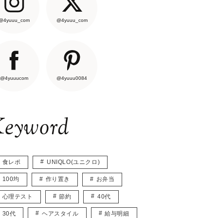
@4yuuu_com
@4yuuu_com
@4yuuucom
@4yuuu0084
eyword
食レポ
UNIQLO(ユニクロ)
100均
作り置き
お弁当
心理テスト
節約
40代
30代
ヘアスタイル
給与明細