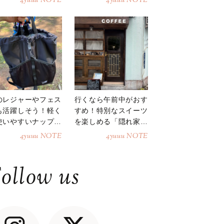
4yuuu NOTE
4yuuu NOTE
のレジャーやフェス
行くなら午前中がおす
も活躍しそう！軽く
すめ！特別なスイーツ
使いやすいナップサ
を楽しめる「隠れ家カ
ク
フェ」
4yuuu NOTE
4yuuu NOTE
ollow us