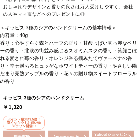
おしゃれなデザインと香りの良さは万人受けしやすく、会社
の人やママ友などへのプレゼントに◎
＜キッピス 3種のシアのハンドクリームの基本情報＞
内容量：40g
香り：心やすらぐ森とハーブの香り・甘酸っぱい真っ赤なベリ
ーの香り・北欧の街並み感じるスオミムスクの香り・笑顔こぼ
れる愛され苺の香り・オレンジ香る摘みたてヴァーベナの香
り・幸せ満ちるヒュッゲなホワイトティーの香り・やさしい陽
だまり完熟アップルの香り・花々の贈り物スイートフローラル
の香り
キッピス 3種のシアのハンドクリーム
￥1,320
ポイント最大49.5倍！
稼ぐなら今！お買い物
マラソン開催中
Yahoo!ショッピン
楽天市場
Amazon.co.jp