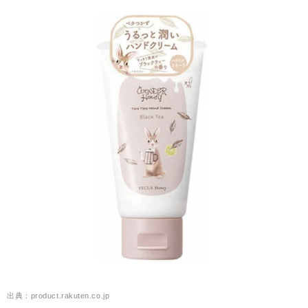
出典：product.rakuten.co.jp