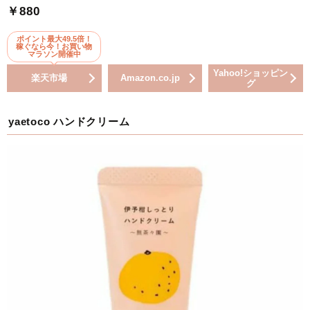
￥880
ポイント最大49.5倍！
稼ぐなら今！お買い物
マラソン開催中
Yahoo!ショッピン
楽天市場
Amazon.co.jp
グ
yaetoco ハンドクリーム