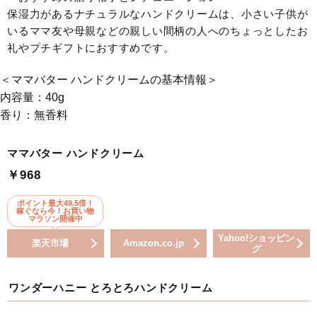
保湿力があるナチュラルなハンドクリームは、小さい子供が
いるママ友や母親などの親しい間柄の人へのちょっとしたお
礼やプチギフトにおすすめです。
＜ママバター ハンドクリームの基本情報＞
内容量：40g
香り：無香料
ママバター ハンドクリーム
￥968
ポイント最大49.5倍！
稼ぐなら今！お買い物
マラソン開催中
Yahoo!ショッピン
楽天市場
Amazon.co.jp
グ
ワンダーハニー とろとろハンドクリーム