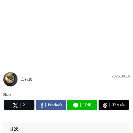
2025.09.16
立花恵
Share
X
Facebook
LINE
Threads
目次