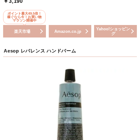
￥3,190
ポイント最大49.5倍！
稼ぐなら今！お買い物
マラソン開催中
Yahoo!ショッピン
楽天市場
Amazon.co.jp
グ
Aesop レバレンス ハンドバーム