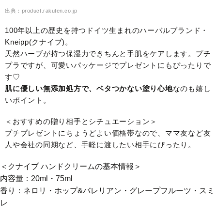
出典：product.rakuten.co.jp
100年以上の歴史を持つドイツ生まれのハーバルブランド・
Kneipp(クナイプ)。
天然ハーブが持つ保湿力できちんと手肌をケアします。プチ
プラですが、可愛いパッケージでプレゼントにもぴったりで
す♡
肌に優しい無添加処方で、ベタつかない塗り心地
なのも嬉し
いポイント。
＜おすすめの贈り相手とシチュエーション＞
プチプレゼントにちょうどよい価格帯なので、ママ友など友
人や会社の同期など、手軽に渡したい相手にぴったり。
＜クナイプ ハンドクリームの基本情報＞
内容量：20ml・75ml
香り：ネロリ・ホップ&バレリアン・グレープフルーツ・スミ
レ