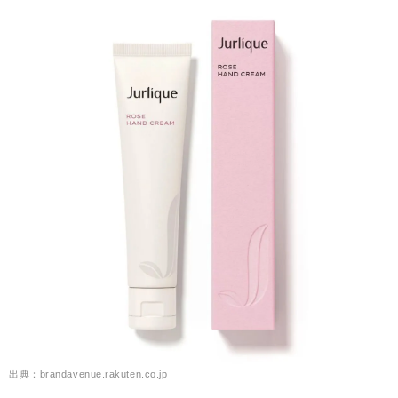
出典：brandavenue.rakuten.co.jp