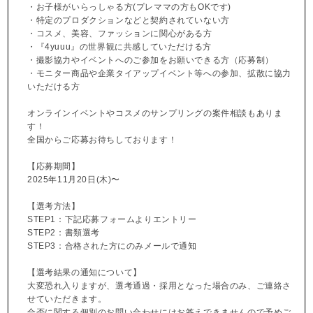
・お子様がいらっしゃる方(プレママの方もOKです)
・特定のプロダクションなどと契約されていない方
・コスメ、美容、ファッションに関心がある方
・『4yuuu』の世界観に共感していただける方
・撮影協力やイベントへのご参加をお願いできる方（応募制）
・モニター商品や企業タイアップイベント等への参加、拡散に協力
いただける方
オンラインイベントやコスメのサンプリングの案件相談もありま
す！
全国からご応募お待ちしております！
【応募期間】
2025年11月20日(木)〜
【選考方法】
STEP1：下記応募フォームよりエントリー
STEP2：書類選考
STEP3：合格された方にのみメールで通知
【選考結果の通知について】
大変恐れ入りますが、選考通過・採用となった場合のみ、ご連絡さ
せていただきます。
合否に関する個別のお問い合わせにはお答えできませんので予めご