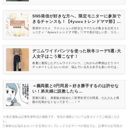
カーキスカートを使った、秋冬に使えるおすすめコーデをご紹介
します。大人っぽい着こなしのヒントが詰まっているので、ぜひ
参考にしてみて♪
SNS発信が好きな方へ、限定モニターに参加で
きるチャンスも！【4yuuuトレンドママ部】部
員募集中
美容やコスメ、ファッションが好きなママたちが集まる公式コミ
ュニティ『4yuuuトレンドママ部』♡ママ友がほしい方、コスメサ
ンプルをお試ししてくれる方、美容やママ向けの情報を一緒に発
信してくれる方を募集しています！
デニムワイドパンツを使った秋冬コーデ5選♪大
人女子はこう着こなす！
春夏に着回したデニムワイドパンツ。これからの季節はどうコー
ディネートしたらいいのか、悩んでいる大人女子も多いのでは？
そこで今回は、デニムワイドパンツを使ったおすすめの秋冬コー
デをご紹介します。
＜義両親と0円同居＞好き勝手するのは許せな
い！弟夫婦に説教したら…
実家の親と、弟家族が始めた二世帯住宅での同居。だんだんと両
親の元気がなくなってきて……！？
※表示価格は記事執筆時点の価格です。現在の価格については各サイトでご確認くださ
い。
※身体のお悩みをカバーする等のコンプレックスがテーマの場合でも、記事中のお写真の