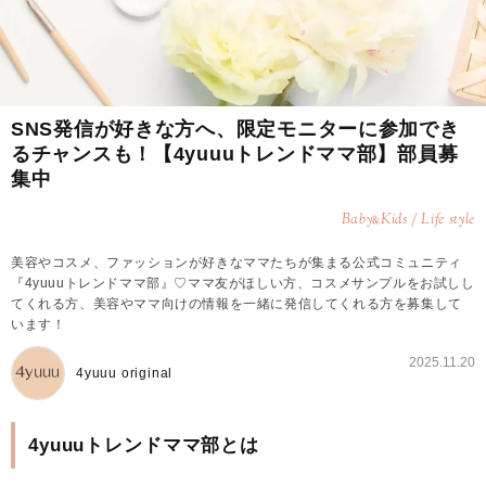
SNS発信が好きな方へ、限定モニターに参加でき
るチャンスも！【4yuuuトレンドママ部】部員募
集中
Baby
Kids / Life style
&
美容やコスメ、ファッションが好きなママたちが集まる公式コミュニティ
『4yuuuトレンドママ部』♡ママ友がほしい方、コスメサンプルをお試しし
てくれる方、美容やママ向けの情報を一緒に発信してくれる方を募集して
います！
2025.11.20
4yuuu original
4yuuuトレンドママ部とは