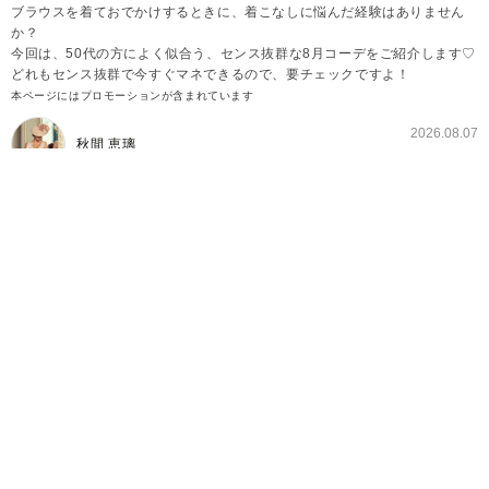
ブラウスを着ておでかけするときに、着こなしに悩んだ経験はありません
か？
今回は、50代の方によく似合う、センス抜群な8月コーデをご紹介します♡
どれもセンス抜群で今すぐマネできるので、要チェックですよ！
本ページにはプロモーションが含まれています
2026.08.07
秋間 恵璃
【8月編】センスいい50代向けブラウスコーデ①モ
ノトーンコーデ