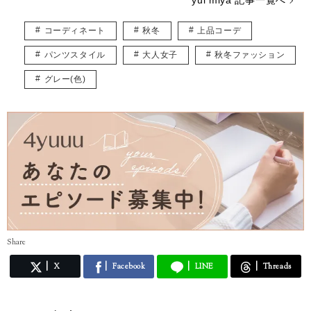
作が楽しみです。
趣味はハンドメイドやイラストを描くことで、子どもが寝たあとにコツ
コーディネート
秋冬
上品コーデ
コツ作業しています。
主にファッションの記事を書かせていただくと思いますが、自分の感じ
パンツスタイル
大人女子
秋冬ファッション
た“いいね”をみなさんと共有できたら嬉しいです。
よろしくお願いします。
グレー(色)
Share
X
Facebook
LINE
Threads