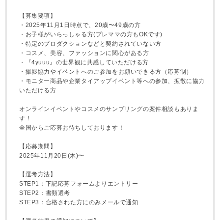
【募集要項】
・2025年11月1日時点で、20歳〜49歳の方
・お子様がいらっしゃる方(プレママの方もOKです)
・特定のプロダクションなどと契約されていない方
・コスメ、美容、ファッションに関心がある方
・『4yuuu』の世界観に共感していただける方
・撮影協力やイベントへのご参加をお願いできる方（応募制）
・モニター商品や企業タイアップイベント等への参加、拡散に協力
いただける方
オンラインイベントやコスメのサンプリングの案件相談もありま
す！
全国からご応募お待ちしております！
【応募期間】
2025年11月20日(木)〜
【選考方法】
STEP1：下記応募フォームよりエントリー
STEP2：書類選考
STEP3：合格された方にのみメールで通知