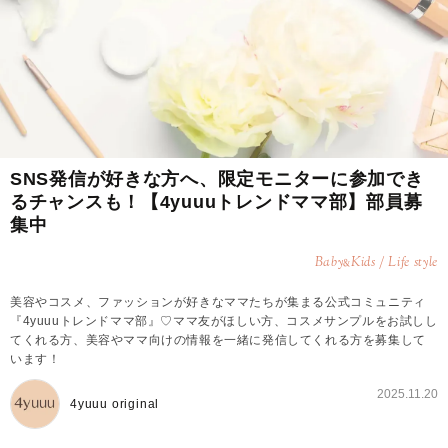
SNS発信が好きな方へ、限定モニターに参加でき
るチャンスも！【4yuuuトレンドママ部】部員募
集中
Baby
Kids / Life style
&
美容やコスメ、ファッションが好きなママたちが集まる公式コミュニティ
『4yuuuトレンドママ部』♡ママ友がほしい方、コスメサンプルをお試しし
てくれる方、美容やママ向けの情報を一緒に発信してくれる方を募集して
います！
2025.11.20
4yuuu original