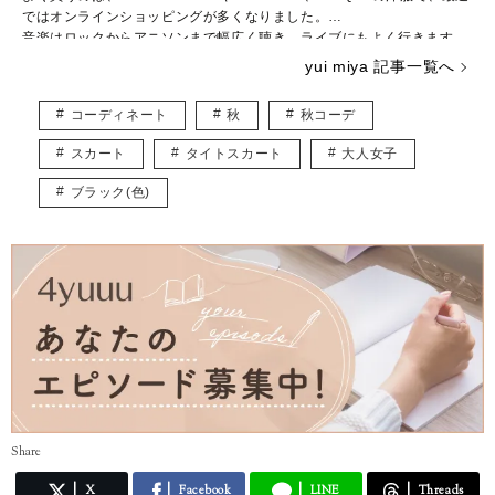
ではオンラインショッピングが多くなりました。
音楽はロックからアニソンまで幅広く聴き、ライブにもよく行きます。
ハリーポッターシリーズのファンで、ファンタスティックビーストの新
yui miya 記事一覧へ
作が楽しみです。
趣味はハンドメイドやイラストを描くことで、子どもが寝たあとにコツ
コーディネート
秋
秋コーデ
コツ作業しています。
主にファッションの記事を書かせていただくと思いますが、自分の感じ
スカート
タイトスカート
大人女子
た“いいね”をみなさんと共有できたら嬉しいです。
よろしくお願いします。
ブラック(色)
Share
X
Facebook
LINE
Threads