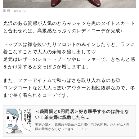
出典：wear.jp
光沢のある質感が人気のとろみシャツを黒のタイトスカート
と合わせれば、高級感たっぷりのレディコーデが完成♪
トップスは襟を抜いたりフロントのみインしたりと、ラフに
着こなすことで大人の余裕を醸し出して♡
足元はレザーのショートブーツやローファーで、きちんと感
をかけ算すると女っぽさが増しますよ。
また、ファーアイテムで秋っぽさを取り入れるのも◎
ロングコートなど大人っぽいアウターと相性抜群なので、冬
まで長く着られるコーデです。
＜義両親と0円同居＞好き勝手するのは許せな
い！弟夫婦に説教したら…
実家の親と、弟家族が始めた二世帯住宅での同居。だんだんと両
親の元気がなくなってきて……！？