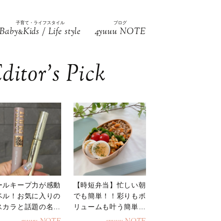
子育て・ライフスタイル
ブログ
Baby
Kids / Life style
4yuuu NOTE
&
ditor’s Pick
ールキープ力が感動
【時短弁当】忙しい朝
ベル！お気に入りの
でも簡単！！彩りもボ
スカラと話題の名品
リュームも叶う簡単そ
地
ぼろ弁当！