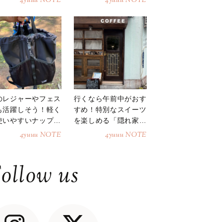
4yuuu NOTE
4yuuu NOTE
のレジャーやフェス
行くなら午前中がおす
も活躍しそう！軽く
すめ！特別なスイーツ
使いやすいナップサ
を楽しめる「隠れ家カ
ク
フェ」
4yuuu NOTE
4yuuu NOTE
ollow us