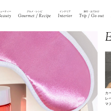
ビューティー
グルメ・レシピ
インテリア
旅行・おでかけ
Beauty
Gourmet / Recipe
Interior
Trip / Go out
E
カ
レ
マ
下