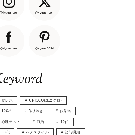
@4yuuu_com
@4yuuu_com
@4yuuucom
@4yuuu0084
eyword
食レポ
UNIQLO(ユニクロ)
100均
作り置き
お弁当
心理テスト
節約
40代
30代
ヘアスタイル
給与明細