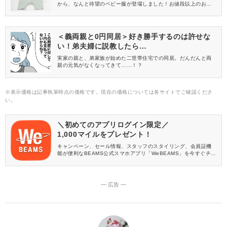
から、なんと待望のベビー服が登場しました！お値段以上のおし
ゃれなベビーアイテムは、買わなきゃ損♡今回は、今すぐ買うべき
新作のおすすめアイテムをご紹介します。
＜義両親と0円同居＞好き勝手するのは許せな
い！弟夫婦に説教したら…
実家の親と、弟家族が始めた二世帯住宅での同居。だんだんと両
親の元気がなくなってきて……！？
※表示価格は記事執筆時点の価格です。現在の価格については各サイトでご確認くださ
い。
＼初めてのアプリログイン限定／
1,000マイルをプレゼント！
キャンペーン、セール情報、スタッフのスタイリング、会員証機
能が便利なBEAMS公式スマホアプリ「WeBEAMS」を今すぐチェ
ック♪
― 広告 ―