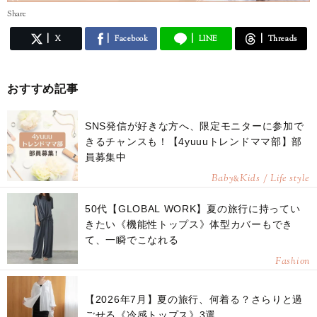
Share
X
Facebook
LINE
Threads
おすすめ記事
SNS発信が好きな方へ、限定モニターに参加で
きるチャンスも！【4yuuuトレンドママ部】部
員募集中
Baby
Kids / Life style
&
50代【GLOBAL WORK】夏の旅行に持ってい
きたい《機能性トップス》体型カバーもでき
て、一瞬でこなれる
Fashion
【2026年7月】夏の旅行、何着る？さらりと過
ごせる《冷感トップス》3選