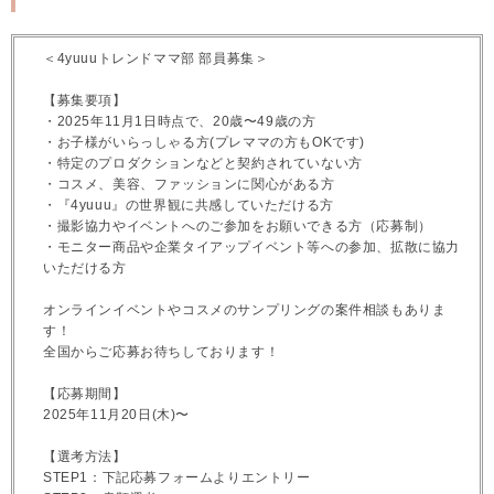
＜4yuuuトレンドママ部 部員募集＞
【募集要項】
・2025年11月1日時点で、20歳〜49歳の方
・お子様がいらっしゃる方(プレママの方もOKです)
・特定のプロダクションなどと契約されていない方
・コスメ、美容、ファッションに関心がある方
・『4yuuu』の世界観に共感していただける方
・撮影協力やイベントへのご参加をお願いできる方（応募制）
・モニター商品や企業タイアップイベント等への参加、拡散に協力
いただける方
オンラインイベントやコスメのサンプリングの案件相談もありま
す！
全国からご応募お待ちしております！
【応募期間】
2025年11月20日(木)〜
【選考方法】
STEP1：下記応募フォームよりエントリー