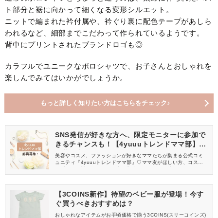
ト部分と裾に向かって細くなる変形シルエット。
ニットで編まれた衿付属や、衿ぐり裏に配色テープがあしら
われるなど、細部までこだわって作られているようです。
背中にプリントされたブランドロゴも◎
カラフルでユニークなポロシャツで、お子さんとおしゃれを
楽しんでみてはいかがでしょうか。
もっと詳しく知りたい方はこちらをチェック♪
SNS発信が好きな方へ、限定モニターに参加で
きるチャンスも！【4yuuuトレンドママ部】部
員募集中
美容やコスメ、ファッションが好きなママたちが集まる公式コミ
ュニティ『4yuuuトレンドママ部』♡ママ友がほしい方、コスメサ
ンプルをお試ししてくれる方、美容やママ向けの情報を一緒に発
信してくれる方を募集しています！
【3COINS新作】待望のベビー服が登場！今す
ぐ買うべきおすすめは？
おしゃれなアイテムがお手頃価格で揃う3COINS(スリーコインズ)