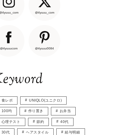
@4yuuu_com
@4yuuu_com
@4yuuucom
@4yuuu0084
eyword
食レポ
UNIQLO(ユニクロ)
100均
作り置き
お弁当
心理テスト
節約
40代
30代
ヘアスタイル
給与明細