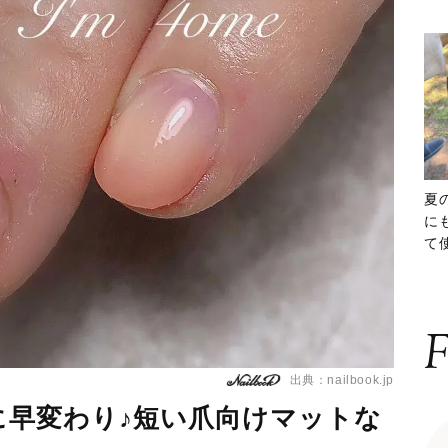
夏
に
て
ッ
F
出典：nailbook.jp
品に早変わり♪短い爪向けマットな