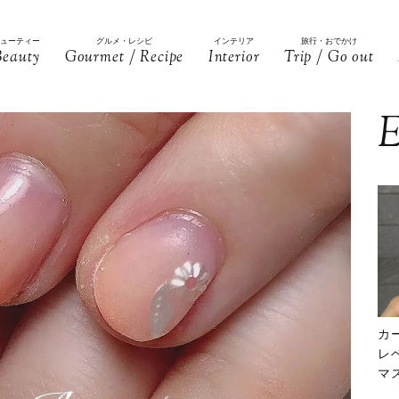
ビューティー
グルメ・レシピ
インテリア
旅行・おでかけ
Beauty
Gourmet / Recipe
Interior
Trip / Go out
E
カ
レ
マ
下