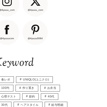
@4yuuu_com
@4yuuu_com
@4yuuucom
@4yuuu0084
eyword
食レポ
UNIQLO(ユニクロ)
100均
作り置き
お弁当
心理テスト
節約
40代
30代
ヘアスタイル
給与明細