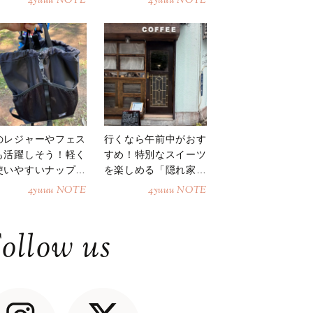
4yuuu NOTE
4yuuu NOTE
のレジャーやフェス
行くなら午前中がおす
も活躍しそう！軽く
すめ！特別なスイーツ
使いやすいナップサ
を楽しめる「隠れ家カ
ク
フェ」
4yuuu NOTE
4yuuu NOTE
ollow us