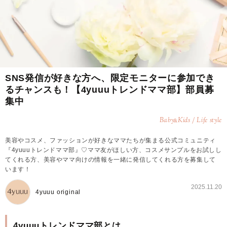
SNS発信が好きな方へ、限定モニターに参加でき
るチャンスも！【4yuuuトレンドママ部】部員募
集中
Baby
Kids / Life style
&
美容やコスメ、ファッションが好きなママたちが集まる公式コミュニティ
『4yuuuトレンドママ部』♡ママ友がほしい方、コスメサンプルをお試しし
てくれる方、美容やママ向けの情報を一緒に発信してくれる方を募集して
います！
2025.11.20
4yuuu original
4yuuuトレンドママ部とは