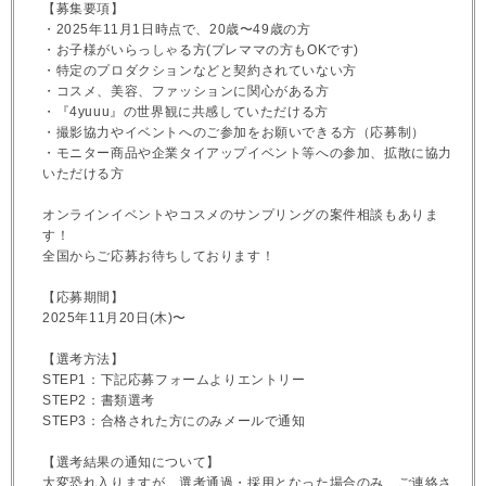
【募集要項】
・2025年11月1日時点で、20歳〜49歳の方
・お子様がいらっしゃる方(プレママの方もOKです)
・特定のプロダクションなどと契約されていない方
・コスメ、美容、ファッションに関心がある方
・『4yuuu』の世界観に共感していただける方
・撮影協力やイベントへのご参加をお願いできる方（応募制）
・モニター商品や企業タイアップイベント等への参加、拡散に協力
いただける方
オンラインイベントやコスメのサンプリングの案件相談もありま
す！
全国からご応募お待ちしております！
【応募期間】
2025年11月20日(木)〜
【選考方法】
STEP1：下記応募フォームよりエントリー
STEP2：書類選考
STEP3：合格された方にのみメールで通知
【選考結果の通知について】
大変恐れ入りますが、選考通過・採用となった場合のみ、ご連絡さ