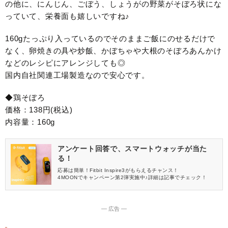
の他に、にんじん、ごぼう、しょうがの野菜がそぼろ状にな
っていて、栄養面も嬉しいですね♪
160gたっぷり入っているのでそのままご飯にのせるだけで
なく、卵焼きの具や炒飯、かぼちゃや大根のそぼろあんかけ
などのレシピにアレンジしても◎
国内自社関連工場製造なので安心です。
◆鶏そぼろ
価格：138円(税込)
内容量：160g
アンケート回答で、スマートウォッチが当た
る！
応募は簡単！Fitbit Inspire3がもらえるチャンス！
4MOONでキャンペーン第2弾実施中♪詳細は記事でチェック！
― 広告 ―