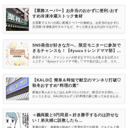
【業務スーパー】お弁当のおかずに便利♪おす
すめ冷凍冷蔵ストック食材
大容量でコスパの高い業務スーパーの食材は、お弁当のおかずに
大活躍♪冷凍食品やチルドなど、サッと使えるものばかりなので、
忙しい朝も時短で美味しいお弁当作りができます。たくさんあっ
て、どれがいいか迷ってしまう方必見！ストックしておきたいお
すすめ商品をご紹介します。
SNS発信が好きな方へ、限定モニターに参加で
きるチャンスも！【4yuuuトレンドママ部】部
員募集中
美容やコスメ、ファッションが好きなママたちが集まる公式コミ
ュニティ『4yuuuトレンドママ部』♡ママ友がほしい方、コスメサ
ンプルをお試ししてくれる方、美容やママ向けの情報を一緒に発
信してくれる方を募集しています！
【KALDI】簡単＆時短で献立のマンネリ打破♡
秋冬おすすめ“料理の素”
家族が喜ぶおうちごはんを作りたいけれど、献立がネタ切れ……
というときは、KALDI(カルディ)の料理の素に頼ってみませんか？
今回は、寒い季節におすすめ「料理の素」をご紹介します♡ぜひチ
ェックしてみてくださいね。
＜義両親と0円同居＞好き勝手するのは許せな
い！弟夫婦に説教したら…
実家の親と、弟家族が始めた二世帯住宅での同居。だんだんと両