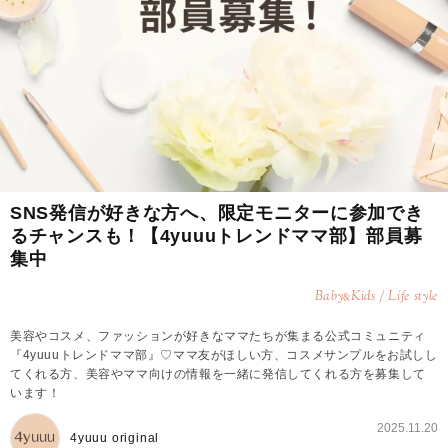
SNS発信が好きな方へ、限定モニターに参加でき
るチャンスも！【4yuuuトレンドママ部】部員募
集中
Baby
Kids / Life style
&
美容やコスメ、ファッションが好きなママたちが集まる公式コミュニティ
『4yuuuトレンドママ部』♡ママ友がほしい方、コスメサンプルをお試しし
てくれる方、美容やママ向けの情報を一緒に発信してくれる方を募集して
います！
2025.11.20
4yuuu original