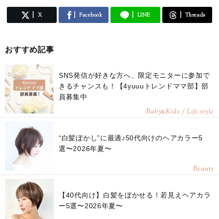
X
Facebook
LINE
Threads
おすすめ記事
SNS発信が好きな方へ、限定モニターに参加で
きるチャンスも！【4yuuuトレンドママ部】部
員募集中
Baby
Kids / Life style
&
“白髪ぼかし”に最適♪50代向けのヘアカラー5
選〜2026年夏〜
Beauty
【40代向け】白髪をぼかせる！若見えヘアカラ
ー5選〜2026年夏〜