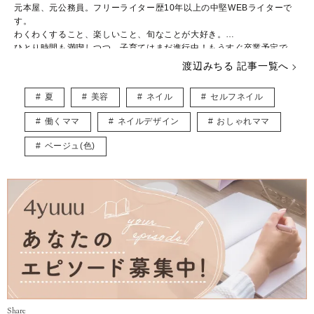
元本屋、元公務員。フリーライター歴10年以上の中堅WEBライターで
す。
わくわくすること、楽しいこと、旬なことが大好き。
ひとり時間も満喫しつつ、子育てはまだ進行中！もうすぐ卒業予定で
す。
渡辺みちる 記事一覧へ
主婦・ママ・大人女子のみなさんの毎日が、ちょっと楽しくなる記事を
お届けしていきます。
夏
美容
ネイル
セルフネイル
働くママ
ネイルデザイン
おしゃれママ
ベージュ(色)
Share