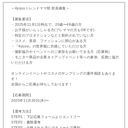
＜4yuuuトレンドママ部 部員募集＞
【募集要項】
・2025年11月1日時点で、20歳〜49歳の方
・お子様がいらっしゃる方(プレママの方もOKです)
・特定のプロダクションなどと契約されていない方
・コスメ、美容、ファッションに関心がある方
・『4yuuu』の世界観に共感していただける方
・撮影協力やイベントへのご参加をお願いできる方（応募制）
・モニター商品や企業タイアップイベント等への参加、拡散に協力
いただける方
オンラインイベントやコスメのサンプリングの案件相談もありま
す！
全国からご応募お待ちしております！
【応募期間】
2025年11月20日(木)〜
【選考方法】
STEP1：下記応募フォームよりエントリー
STEP2：書類選考
STEP3：合格された方にのみメールで通知