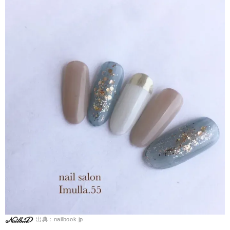
出典：nailbook.jp