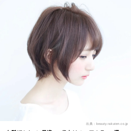
出典：beauty.rakuten.co.jp