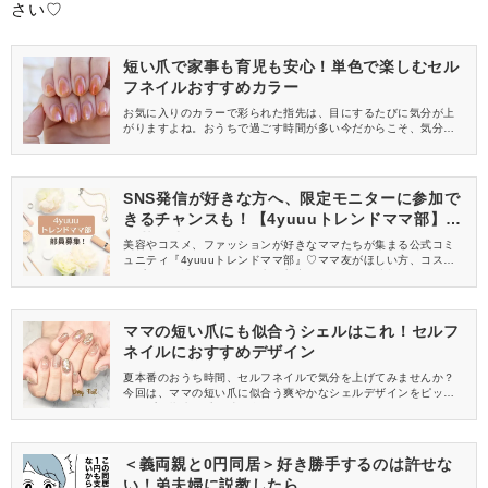
さい♡
短い爪で家事も育児も安心！単色で楽しむセル
フネイルおすすめカラー
お気に入りのカラーで彩られた指先は、目にするたびに気分が上
がりますよね。おうちで過ごす時間が多い今だからこそ、気分転
換にセルフネイルを楽しんでみませんか？今回は、ママにもおす
すめの短い爪に似合う単色セルフネイルをご紹介します。
SNS発信が好きな方へ、限定モニターに参加で
きるチャンスも！【4yuuuトレンドママ部】部
員募集中
美容やコスメ、ファッションが好きなママたちが集まる公式コミ
ュニティ『4yuuuトレンドママ部』♡ママ友がほしい方、コスメサ
ンプルをお試ししてくれる方、美容やママ向けの情報を一緒に発
信してくれる方を募集しています！
ママの短い爪にも似合うシェルはこれ！セルフ
ネイルにおすすめデザイン
夏本番のおうち時間、セルフネイルで気分を上げてみませんか？
今回は、ママの短い爪に似合う爽やかなシェルデザインをピック
アップ！指先で季節感を楽しんでみて♡
＜義両親と0円同居＞好き勝手するのは許せな
い！弟夫婦に説教したら…