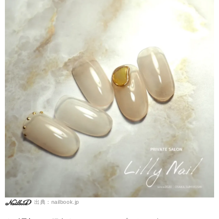
出典：nailbook.jp