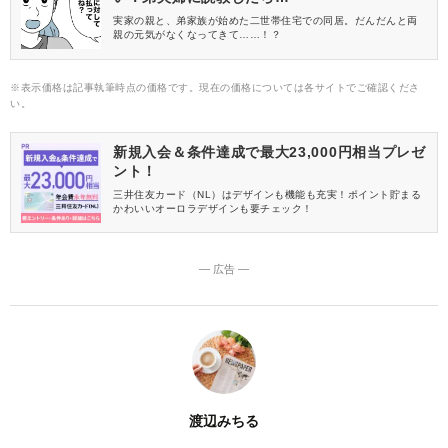
実家の親と、弟家族が始めた二世帯住宅での同居。だんだんと両
親の元気がなくなってきて……！？
※表示価格は記事執筆時点の価格です。現在の価格については各サイトでご確認くださ
い。
新規入会＆条件達成で最大23,000円相当プレゼ
ント！
三井住友カード（NL）はデザインも機能も充実！ポイント貯まる
かわいいオーロラデザインも要チェック！
― 広告 ―
渡辺みちる