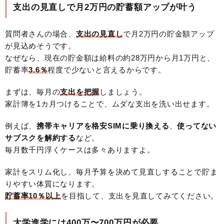
支出の見直しで月2万円の貯蓄額アップが叶う
質問者さんの場合、
支出の見直し
で月2万円の貯金額アップ
が見込めそうです。
なぜなら、現在の貯金額は給料の約28万円から月1万円と、
貯蓄率
3.6％
程度で少ないと言えるからです。
まずは、毎月の
支出を把握
しましょう。
家計簿を1カ月つけることで、ムダな支出を洗い出せます。
例えば、
携帯キャリアを格安SIMに乗り換える
、
使ってない
サブスクを解約する
など。
毎月数千円浮くケースは多々ありますよ。
家計をスリム化し、毎月予算を決めて見直しすることで貯ま
りやすい体質になります。
貯蓄率10％以上
を目指して、支出を見直してみてください。
大学進学には400万〜700万円が必要