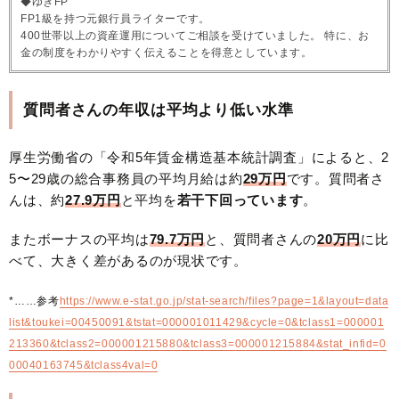
◆ゆきFP
FP1級を持つ元銀行員ライターです。
400世帯以上の資産運用についてご相談を受けていました。 特に、お
金の制度をわかりやすく伝えることを得意としています。
質問者さんの年収は平均より低い水準
厚生労働省の「令和5年賃金構造基本統計調査」によると、2
5〜29歳の総合事務員の平均月給は約
29万円
です。質問者さ
んは、約
27.9万円
と平均を
若干下回っています
。
またボーナスの平均は
79.7万円
と、質問者さんの
20万円
に比
べて、大きく差があるのが現状です。
*……参考
https://www.e-stat.go.jp/stat-search/files?page=1&layout=data
list&toukei=00450091&tstat=000001011429&cycle=0&tclass1=000001
213360&tclass2=000001215880&tclass3=000001215884&stat_infid=0
00040163745&tclass4val=0