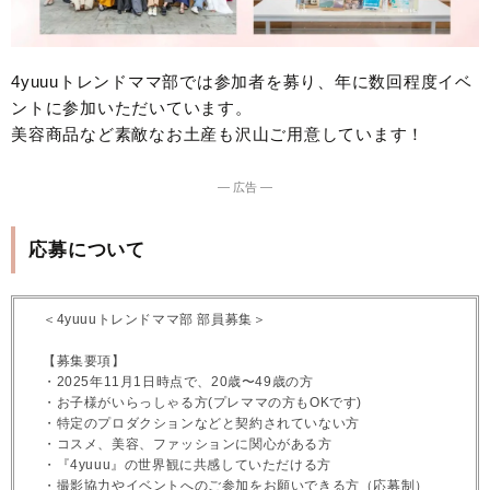
4yuuuトレンドママ部では参加者を募り、年に数回程度イベ
ントに参加いただいています。
美容商品など素敵なお土産も沢山ご用意しています！
― 広告 ―
応募について
＜4yuuuトレンドママ部 部員募集＞
【募集要項】
・2025年11月1日時点で、20歳〜49歳の方
・お子様がいらっしゃる方(プレママの方もOKです)
・特定のプロダクションなどと契約されていない方
・コスメ、美容、ファッションに関心がある方
・『4yuuu』の世界観に共感していただける方
・撮影協力やイベントへのご参加をお願いできる方（応募制）