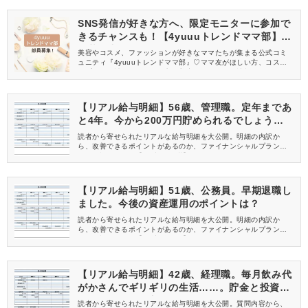
SNS発信が好きな方へ、限定モニターに参加で
きるチャンスも！【4yuuuトレンドママ部】部
員募集中
美容やコスメ、ファッションが好きなママたちが集まる公式コミ
ュニティ『4yuuuトレンドママ部』♡ママ友がほしい方、コスメサ
ンプルをお試ししてくれる方、美容やママ向けの情報を一緒に発
信してくれる方を募集しています！
【リアル給与明細】56歳、管理職。定年まであ
と4年。今から200万円貯められるでしょう
か……？
読者から寄せられたリアルな給与明細を大公開。明細の内訳か
ら、改善できるポイントがあるのか、ファイナンシャルプランナ
ーが解説します。【56歳 管理職】
【リアル給与明細】51歳、公務員。早期退職し
ました。今後の資産運用のポイントは？
読者から寄せられたリアルな給与明細を大公開。明細の内訳か
ら、改善できるポイントがあるのか、ファイナンシャルプランナ
ーが解説します。【51歳 公務員】
【リアル給与明細】42歳、経理職。毎月飲み代
がかさんでギリギリの生活……。貯金と投資の
バランスの取り方は？
読者から寄せられたリアルな給与明細を大公開。質問内容から、