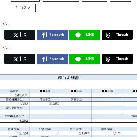
コスメ
Share
X
Facebook
LINE
Threads
Share
X
Facebook
LINE
Threads