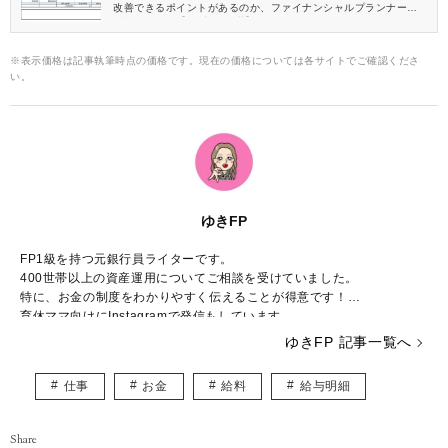
改善できるポイントがあるのか、ファイナンシャルプランナーが
解説します。【42歳 経理職】
※表示価格は記事執筆時点の価格です。現在の価格については各サイトでご確認くださ
い。
ゆきFP
FP1級を持つ元銀行員ライターです。
400世帯以上の資産運用についてご相談を受けていました。
特に、お金の制度をわかりやすく伝えることが得意です！
育休ママ向けにInstagramで発信もしています。
https://www.instagram.com/chanyuki_money
ゆきFP 記事一覧へ
仕事
お金
給料
給与明細
Share