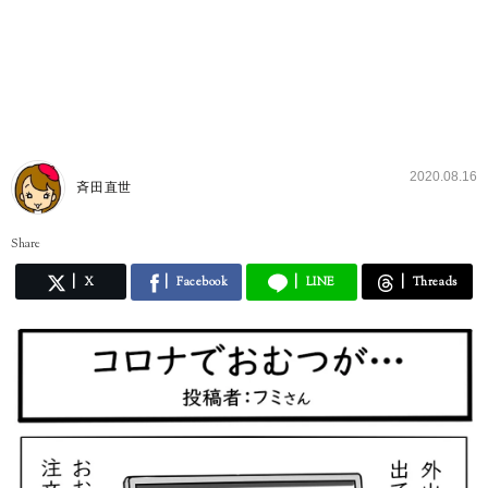
2020.08.16
斉田直世
Share
X
Facebook
LINE
Threads