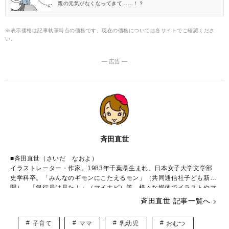
親の元気がなくなってきて……！？
※表示価格は記事執筆時点の価格です。現在の価格については各サイトでご確認くださ
い。
― 広告 ―
斉田直世
■斉田直世（さいだ なおよ）
イラストレーター・作家。1983年千葉県生まれ、日本女子大学文学部
史学科卒。「みんなのギモンにこたえるモン」（共同通信社子ども新
聞）、「銀行員は見た！」（マイナビ）等、様々な媒体でイラストやマ
ンガを執筆中。2006年に結婚・出産し、現在一児の母。
斉田直世 記事一覧へ
■著書
子育て
ママ
乳幼児
おむつ
「ちょいモテ男になる技術」（幻冬舎刊）