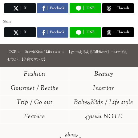
X
Facebook
LINE
Threads
Share
X
Facebook
LINE
Threads
TOP
Baby&Kids / Life style
【4yuuuあるあるTalkRoom】コロナでお
むつが…【子育てマンガ】
Fashion
Beauty
Gourmet / Recipe
Interior
Trip / Go out
Baby
Kids / Life style
&
Feature
4yuuu NOTE