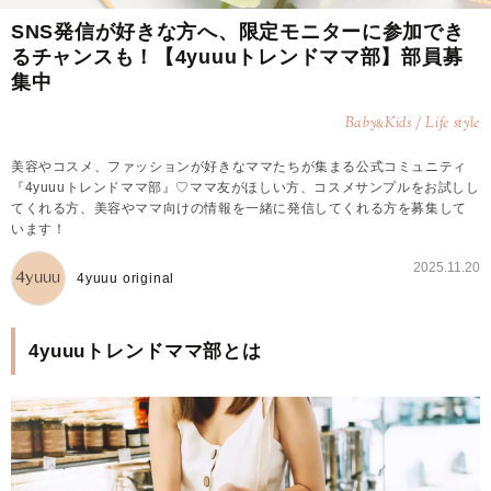
SNS発信が好きな方へ、限定モニターに参加でき
るチャンスも！【4yuuuトレンドママ部】部員募
集中
Baby
Kids / Life style
&
美容やコスメ、ファッションが好きなママたちが集まる公式コミュニティ
『4yuuuトレンドママ部』♡ママ友がほしい方、コスメサンプルをお試しし
てくれる方、美容やママ向けの情報を一緒に発信してくれる方を募集して
います！
2025.11.20
4yuuu original
4yuuuトレンドママ部とは