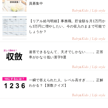
員募集中
■instagram イラスト随時更新中
https://www.instagram.com/saidanaoyo/
Baby
Kids / Life style
&
【リアル給与明細】事務職。貯金額を月1万円か
ら3万円に増やしたい。今の収入のままで可能で
しょうか？
Baby
Kids / Life style
&
速答できるなんて、天才でしかない……。正答
率がかなり低い漢字9選
Baby
Kids / Life style
&
一瞬で答えられた人、レベル高すぎ……。正解
わかる？【算数クイズ】
Baby
Kids / Life style
&