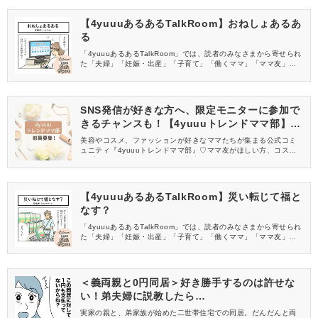
【4yuuuあるあるTalkRoom】おねしょあるあ
る
「4yuuuあるあるTalkRoom」では、読者のみなさまから寄せられ
た「夫婦」「妊娠・出産」「子育て」「働くママ」「ママ友」な
どにまつわる、ちょっと笑えるエピソードを4コママンガでご紹介
します。
SNS発信が好きな方へ、限定モニターに参加で
きるチャンスも！【4yuuuトレンドママ部】部
員募集中
美容やコスメ、ファッションが好きなママたちが集まる公式コミ
ュニティ『4yuuuトレンドママ部』♡ママ友がほしい方、コスメサ
ンプルをお試ししてくれる方、美容やママ向けの情報を一緒に発
信してくれる方を募集しています！
【4yuuuあるあるTalkRoom】災い転じて福と
なす？
「4yuuuあるあるTalkRoom」では、読者のみなさまから寄せられ
た「夫婦」「妊娠・出産」「子育て」「働くママ」「ママ友」な
どにまつわる、ちょっと笑えるエピソードを4コママンガでご紹介
します。
＜義両親と0円同居＞好き勝手するのは許せな
い！弟夫婦に説教したら…
実家の親と、弟家族が始めた二世帯住宅での同居。だんだんと両