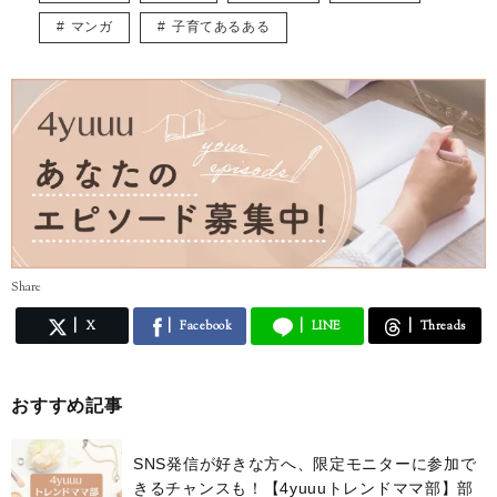
「本カノになる！」（幻冬舎刊）
マンガ
子育てあるある
「0点ママの子育て迷走日記
「ホメ言葉恋愛作戦」（大和出版刊）
「モテ★テク。」（青春出版社刊）
「好かれる女、愛される女45のヒミツ」（PHP研究所刊）
「イケメン≠モテメンの新常識」（PHP研究所刊）
「おとこ心がわからない女、おんな心がわからない男」（サプライズブ
ック刊）
ほか多数
■メディア出演・掲載
・日本ﾃﾚﾋﾞ「ZIP!」
・ﾃﾚﾋﾞ東京「アリなし」
Share
・山陰中央テレビ「モテ男ナビ」
・TOKYOMXTV「U・LA・LA」
X
Facebook
LINE
Threads
・「anan」マガジンハウス
・「ViVi」「with」講談社
・「non-no」「MORE」集英社
・「Ray」主婦の友社
おすすめ記事
ほか多数
■イラストレーター斉田直世のブログ
SNS発信が好きな方へ、限定モニターに参加で
http://ameblo.jp/nanaminaoyo/
きるチャンスも！【4yuuuトレンドママ部】部