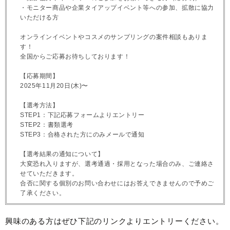
・モニター商品や企業タイアップイベント等への参加、拡散に協力
いただける方
オンラインイベントやコスメのサンプリングの案件相談もありま
す！
全国からご応募お待ちしております！
【応募期間】
2025年11月20日(木)〜
【選考方法】
STEP1：下記応募フォームよりエントリー
STEP2：書類選考
STEP3：合格された方にのみメールで通知
【選考結果の通知について】
大変恐れ入りますが、選考通過・採用となった場合のみ、ご連絡さ
せていただきます。
合否に関する個別のお問い合わせにはお答えできませんので予めご
了承ください。
興味のある方はぜひ下記のリンクよりエントリーください。