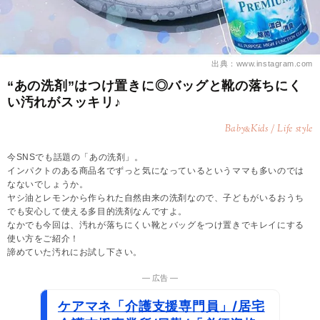
出典：www.instagram.com
“あの洗剤”はつけ置きに◎バッグと靴の落ちにく
い汚れがスッキリ♪
Baby
Kids / Life style
&
今SNSでも話題の「あの洗剤」。
インパクトのある商品名でずっと気になっているというママも多いのでは
なないでしょうか。
ヤシ油とレモンから作られた自然由来の洗剤なので、子どもがいるおうち
でも安心して使える多目的洗剤なんですよ。
なかでも今回は、汚れが落ちにくい靴とバッグをつけ置きでキレイにする
使い方をご紹介！
諦めていた汚れにお試し下さい。
― 広告 ―
ケアマネ「介護支援専門員」/居宅