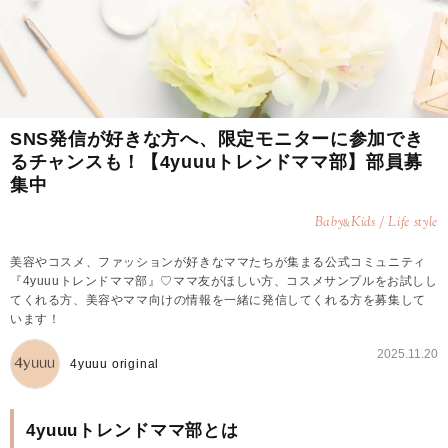
SNS発信が好きな方へ、限定モニターに参加でき
るチャンスも！【4yuuuトレンドママ部】部員募
集中
Baby
Kids / Life style
&
美容やコスメ、ファッションが好きなママたちが集まる公式コミュニティ
『4yuuuトレンドママ部』♡ママ友がほしい方、コスメサンプルをお試しし
てくれる方、美容やママ向けの情報を一緒に発信してくれる方を募集して
います！
2025.11.20
4yuuu original
4yuuuトレンドママ部とは