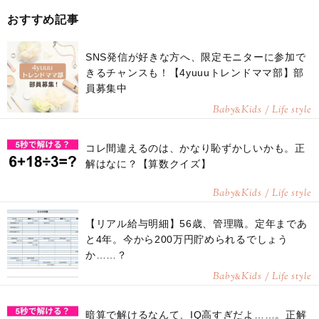
おすすめ記事
SNS発信が好きな方へ、限定モニターに参加で
きるチャンスも！【4yuuuトレンドママ部】部
員募集中
Baby
Kids / Life style
&
コレ間違えるのは、かなり恥ずかしいかも。正
解はなに？【算数クイズ】
Baby
Kids / Life style
&
【リアル給与明細】56歳、管理職。定年まであ
と4年。今から200万円貯められるでしょう
か……？
Baby
Kids / Life style
&
暗算で解けるなんて、IQ高すぎだよ……。正解