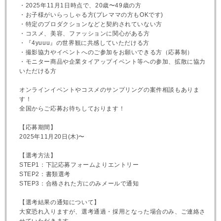
・2025年11月1日時点で、20歳〜49歳の方
・お子様がいらっしゃる方(プレママの方もOKです)
・特定のプロダクションなどと契約されていない方
・コスメ、美容、ファッションに関心がある方
・『4yuuu』の世界観に共感していただける方
・撮影協力やイベントへのご参加をお願いできる方（応募制）
・モニター商品や企業タイアップイベント等への参加、拡散に協力
いただける方
オンラインイベントやコスメのサンプリングの案件相談もありま
す！
全国からご応募お待ちしております！
【応募期間】
2025年11月20日(木)〜
【選考方法】
STEP1：下記応募フォームよりエントリー
STEP2：書類選考
STEP3：合格された方にのみメールで通知
【選考結果の通知について】
大変恐れ入りますが、選考通過・採用となった場合のみ、ご連絡さ