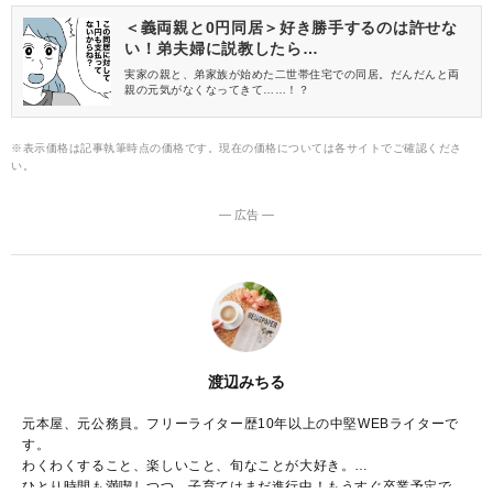
は？そこで今回は、使い勝手がよく香りが気にならないアイテム
に注目。無香タイプや、ハーブやアロマの優しい香りのものま
＜義両親と0円同居＞好き勝手するのは許せな
で、おすすめの防虫剤をご紹介します♪
い！弟夫婦に説教したら…
実家の親と、弟家族が始めた二世帯住宅での同居。だんだんと両
親の元気がなくなってきて……！？
※表示価格は記事執筆時点の価格です。現在の価格については各サイトでご確認くださ
い。
― 広告 ―
渡辺みちる
元本屋、元公務員。フリーライター歴10年以上の中堅WEBライターで
す。
わくわくすること、楽しいこと、旬なことが大好き。
ひとり時間も満喫しつつ、子育てはまだ進行中！もうすぐ卒業予定で