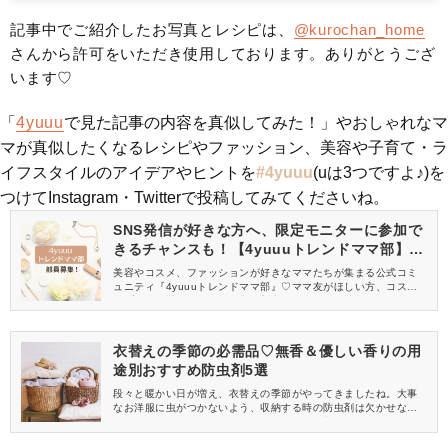
記事中でご紹介したお写真とレシピは、
@kurochan_home
さんから許可をいただき使用しております。ありがとうござ
います♡
「
4yuuu
で見た記事の内容を真似してみた！」やおしゃれなマ
マが真似したくなるレシピやファッション、美容や子育て・ラ
イフスタイルのアイデアやヒントを
#4yuuu
(uは3つですよ♪)を
つけてInstagram・Twitterで投稿してみてくださいね。
SNS発信が好きな方へ、限定モニターに参加で
きるチャンスも！【4yuuuトレンドママ部】部
員募集中
美容やコスメ、ファッションが好きなママたちが集まる公式コミ
ュニティ『4yuuuトレンドママ部』♡ママ友がほしい方、コスメサ
ンプルをお試ししてくれる方、美容やママ向けの情報を一緒に発
信してくれる方を募集しています！
衣替えの季節の必需品♡無香＆優しい香りの用
途別おすすめ防虫剤5選
段々と暖かい日が増え、衣替えの季節がやってきましたね。大事
なお洋服に虫がつかないよう、収納する時の防虫剤は欠かせない
アイテム。でも、オンシーズンがやってきて収納ケースを開けた
瞬間にツンと漂う、あの特有のニオイが苦手という方も多いので