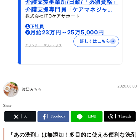
介護支援事業所/日勤/「必須資格」
介護支援専門員「ケアマネジャ
株式会社ITOケアサポート
ー」必須 普通自動車運転免許「AT
限定可」必須 必要なPCスキル:Wo
正社員
月給23万円～25万5,000円
rd、Excel、Webシステムの使用
詳しくはこちら
スポンサー：求人ボックス
2020.06.03
渡辺みちる
Share
X
Facebook
LINE
Threads
「あの洗剤」は無添加！多目的に使える便利な洗剤