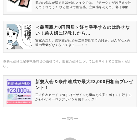
肌のお悩みが増える30代のメイクでは、「チーク」が若見えを叶
えてくれそう！ ひと塗りで血色感、立体感を与えて、老け印象を
カバーしてくれますよ♪ 今回は、30代におすすめのチークを色の
楽しみ方とともにご紹介します。
＜義両親と0円同居＞好き勝手するのは許せな
い！弟夫婦に説教したら…
実家の親と、弟家族が始めた二世帯住宅での同居。だんだんと両
親の元気がなくなってきて……！？
※表示価格は記事執筆時点の価格です。現在の価格については各サイトでご確認くださ
い。
新規入会＆条件達成で最大23,000円相当プレゼ
ント！
三井住友カード（NL）はデザインも機能も充実！ポイント貯まる
かわいいオーロラデザインも要チェック！
― 広告 ―