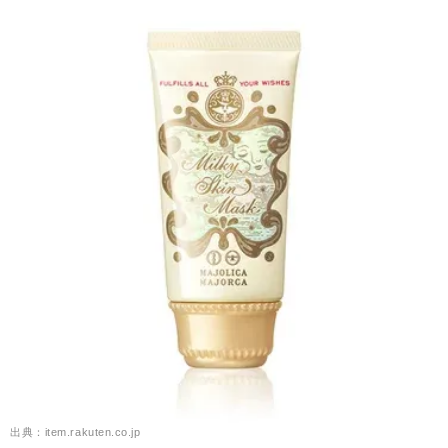
出典：item.rakuten.co.jp