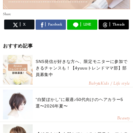
Share
X
Facebook
LINE
Threads
おすすめ記事
SNS発信が好きな方へ、限定モニターに参加で
きるチャンスも！【4yuuuトレンドママ部】部
員募集中
Baby
Kids / Life style
&
“白髪ぼかし”に最適♪50代向けのヘアカラー5
選〜2026年夏〜
Beauty