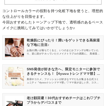
コントロールカラーの役割を持つ化粧下地を使うと、理想的
な仕上がりを目指せます。
今回おすすめしたトーンアップ下地で、透明感のあるベース
メイクに挑戦してみてはいかがでしょうか♪
乾燥肌にぴったり！潤いをゲットできる高保湿
な下地に注目♪
お肌の潤いが落ちてくると、いつのまにかファンデが乾いていた
り、逆に顔がテカっていたりメイクトラブルの原因に。 高保湿な
下地でケアしたいけど、どれを選べばいいか迷いますよね。 今回
は、乾燥肌さんにぴったりなおすすめの化粧下地をご紹介いたし
ます。
SNS発信が好きな方へ、限定モニターに参加で
きるチャンスも！【4yuuuトレンドママ部】部
員募集中
美容やコスメ、ファッションが好きなママたちが集まる公式コミ
ュニティ『4yuuuトレンドママ部』♡ママ友がほしい方、コスメサ
ンプルをお試ししてくれる方、美容やママ向けの情報を一緒に発
信してくれる方を募集しています！
老け顔回避！30代おすすめチークはこれ♡プチ
プラからデパコスまで