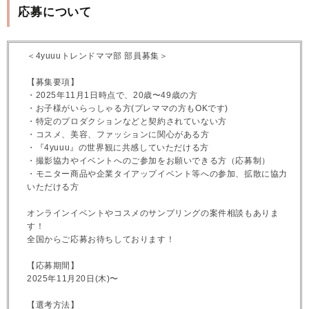
応募について
＜4yuuuトレンドママ部 部員募集＞
【募集要項】
・2025年11月1日時点で、20歳〜49歳の方
・お子様がいらっしゃる方(プレママの方もOKです)
・特定のプロダクションなどと契約されていない方
・コスメ、美容、ファッションに関心がある方
・『4yuuu』の世界観に共感していただける方
・撮影協力やイベントへのご参加をお願いできる方（応募制）
・モニター商品や企業タイアップイベント等への参加、拡散に協力
いただける方
オンラインイベントやコスメのサンプリングの案件相談もありま
す！
全国からご応募お待ちしております！
【応募期間】
2025年11月20日(木)〜
【選考方法】