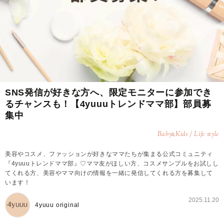
SNS発信が好きな方へ、限定モニターに参加でき
るチャンスも！【4yuuuトレンドママ部】部員募
集中
Baby
Kids / Life style
&
美容やコスメ、ファッションが好きなママたちが集まる公式コミュニティ
『4yuuuトレンドママ部』♡ママ友がほしい方、コスメサンプルをお試しし
てくれる方、美容やママ向けの情報を一緒に発信してくれる方を募集して
います！
2025.11.20
4yuuu original