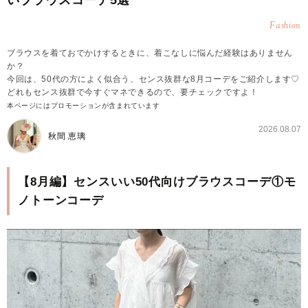
いブラウスコーデ5選
Fashion
ブラウスを着ておでかけするときに、着こなしに悩んだ経験はありません
か？
今回は、50代の方によく似合う、センス抜群な8月コーデをご紹介します♡
どれもセンス抜群で今すぐマネできるので、要チェックですよ！
本ページにはプロモーションが含まれています
2026.08.07
秋間 恵璃
【8月編】センスいい50代向けブラウスコーデ①モ
ノトーンコーデ