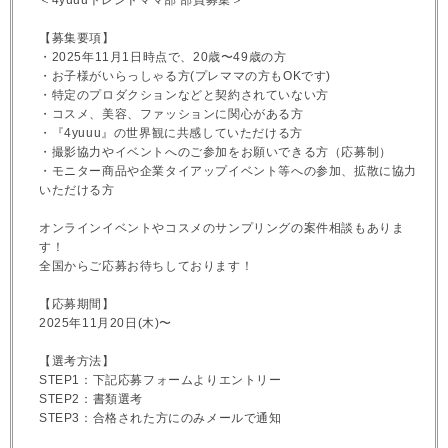
＜4yuuuトレンドママ部 部員募集＞
【募集要項】
・2025年11月1日時点で、20歳〜49歳の方
・お子様がいらっしゃる方(プレママの方もOKです)
・特定のプロダクションなどと契約されていない方
・コスメ、美容、ファッションに関心がある方
・『4yuuu』の世界観に共感していただける方
・撮影協力やイベントへのご参加をお願いできる方（応募制）
・モニター商品や企業タイアップイベント等への参加、拡散に協力
いただける方
オンラインイベントやコスメのサンプリングの案件相談もありま
す！
全国からご応募お待ちしております！
【応募期間】
2025年11月20日(木)〜
【選考方法】
STEP1：下記応募フォームよりエントリー
STEP2：書類選考
STEP3：合格された方にのみメールで通知