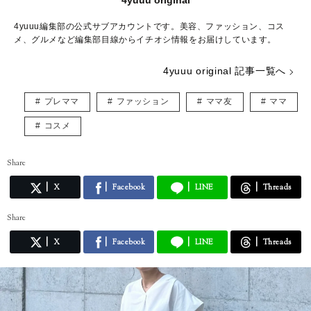
4yuuu original
4yuuu編集部の公式サブアカウントです。美容、ファッション、コス
メ、グルメなど編集部目線からイチオシ情報をお届けしています。
4yuuu original 記事一覧へ
プレママ
ファッション
ママ友
ママ
コスメ
Share
X
Facebook
LINE
Threads
Share
X
Facebook
LINE
Threads