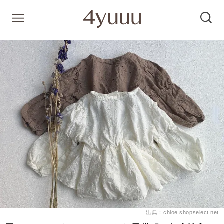
出典：chloe.shopselect.net