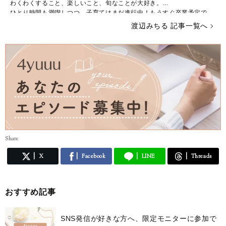
わくわくすること、楽しいこと、旬なことが大好き。
ひとり時間も満喫しつつ、子育てはまだ進行中！もうすぐ卒業予定で
す。
渡辺みちる 記事一覧へ
主婦・ママ・大人女子のみなさんの毎日が、ちょっと楽しくなる記事を
お届けしていきます。
Share
X
Facebook
LINE
Threads
おすすめ記事
SNS発信が好きな方へ、限定モニターに参加で