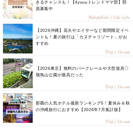
きるチャンスも！【4yuuuトレンドママ部】部
員募集中
Baby
Kids / Life style
&
【2026沖縄】花火やエイサーなど期間限定イベ
ントも！夏の旅行は「カヌチャリゾート」がお
すすめ
Trip / Go out
【2026東京】無料のパークレールや大型遊具♡
飛鳥山公園が最高だった
Trip / Go out
那覇の人気ホテル最新ランキング5！夏休み＆秋
の沖縄旅行におすすめ【2026年7月集計版】
Trip / Go out