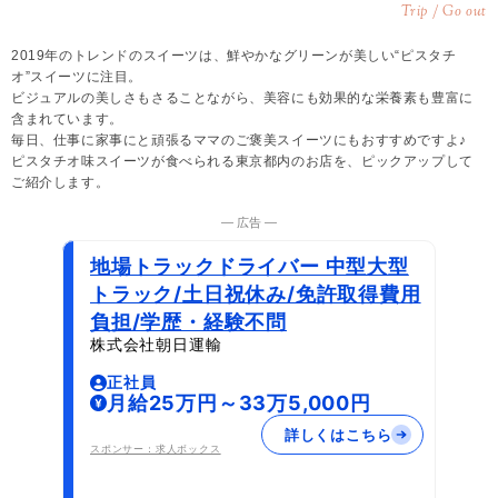
Trip / Go out
2019年のトレンドのスイーツは、鮮やかなグリーンが美しい“ピスタチ
オ”スイーツに注目。
ビジュアルの美しさもさることながら、美容にも効果的な栄養素も豊富に
含まれています。
毎日、仕事に家事にと頑張るママのご褒美スイーツにもおすすめですよ♪
ピスタチオ味スイーツが食べられる東京都内のお店を、ピックアップして
ご紹介します。
― 広告 ―
地場トラックドライバー 中型大型
トラック/土日祝休み/免許取得費用
負担/学歴・経験不問
株式会社朝日運輸
正社員
月給25万円～33万5,000円
詳しくはこちら
スポンサー：求人ボックス