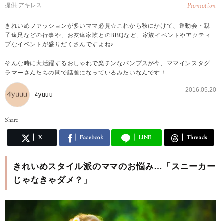
提供:アキレス
Promotion
きれいめファッションが多いママ必見☆これから秋にかけて、運動会・親
子遠足などの行事や、お友達家族とのBBQなど、家族イベントやアクティ
ブなイベントが盛りだくさんですよね♪
そんな時に大活躍するおしゃれで楽チンなパンプスが今、ママインスタグ
ラマーさんたちの間で話題になっているみたいなんです！
2016.05.20
4yuuu
Share
X
Facebook
LINE
Threads
きれいめスタイル派のママのお悩み…「スニーカー
じゃなきゃダメ？」