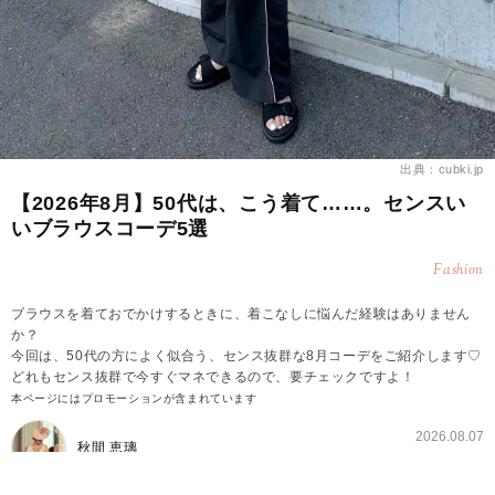
出典：cubki.jp
【2026年8月】50代は、こう着て……。センスい
いブラウスコーデ5選
Fashion
ブラウスを着ておでかけするときに、着こなしに悩んだ経験はありません
か？
今回は、50代の方によく似合う、センス抜群な8月コーデをご紹介します♡
どれもセンス抜群で今すぐマネできるので、要チェックですよ！
本ページにはプロモーションが含まれています
2026.08.07
秋間 恵璃