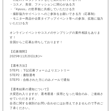
・コスメ、美容、ファッションに関心がある方
・『4yuuu』の世界観に共感していただける方
・撮影協力やイベントへのご参加をお願いできる方（応募制）
・モニター商品や企業タイアップイベント等への参加、拡散に協力
いただける方
オンラインイベントやコスメのサンプリングの案件相談もありま
す！
全国からご応募お待ちしております！
【応募期間】
2025年11月20日(木)〜
【選考方法】
STEP1：下記応募フォームよりエントリー
STEP2：書類選考
STEP3：合格された方にのみメールで通知
【選考結果の通知について】
大変恐れ入りますが、選考通過・採用となった場合のみ、ご連絡さ
せていただきます。
合否に関する個別のお問い合わせにはお答えできませんので予めご
了承ください。