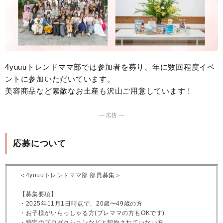
4yuuuトレンドママ部では参加者を募り、年に数回程度イベ
ントに参加いただいています。
美容商品など素敵なお土産も沢山ご用意しています！
― 広告 ―
応募について
＜4yuuuトレンドママ部 部員募集＞
【募集要項】
・2025年11月1日時点で、20歳〜49歳の方
・お子様がいらっしゃる方(プレママの方もOKです)
・特定のプロダクションなどと契約されていない方