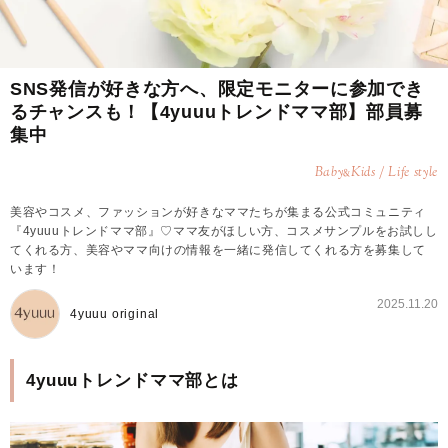
SNS発信が好きな方へ、限定モニターに参加でき
るチャンスも！【4yuuuトレンドママ部】部員募
集中
Baby
Kids / Life style
&
美容やコスメ、ファッションが好きなママたちが集まる公式コミュニティ
『4yuuuトレンドママ部』♡ママ友がほしい方、コスメサンプルをお試しし
てくれる方、美容やママ向けの情報を一緒に発信してくれる方を募集して
います！
2025.11.20
4yuuu original
4yuuuトレンドママ部とは