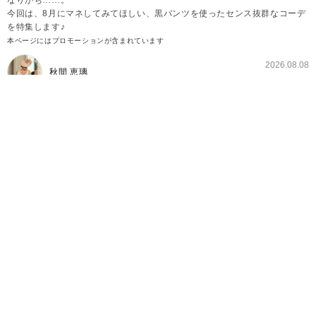
なりがち……。
今回は、8月にマネしてみてほしい、黒パンツを使ったセンス抜群なコーデ
を特集します♪
本ページにはプロモーションが含まれています
2026.08.08
秋間 恵璃
【8月編】センスいい黒パンツコーデ①ポロシャツ
を合わせる♪