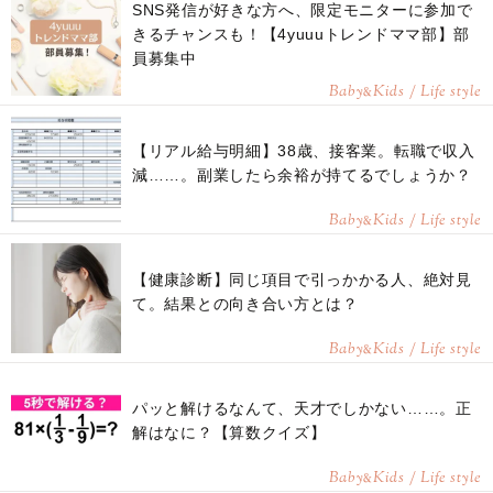
SNS発信が好きな方へ、限定モニターに参加で
きるチャンスも！【4yuuuトレンドママ部】部
員募集中
Baby
Kids / Life style
&
【リアル給与明細】38歳、接客業。転職で収入
減……。副業したら余裕が持てるでしょうか？
Baby
Kids / Life style
&
【健康診断】同じ項目で引っかかる人、絶対見
て。結果との向き合い方とは？
Baby
Kids / Life style
&
パッと解けるなんて、天才でしかない……。正
解はなに？【算数クイズ】
Baby
Kids / Life style
&