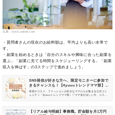
出典：stock.adobe.com
・質問者さんの現在のお給料額は、平均よりも高い水準で
す。
・副業を始めるときは「自分のスキルや興味に合った副業を
選ぶ」「副業に充てる時間をスケジューリングする」「副業
収入を伸ばす」の3ステップで進めましょう。
SNS発信が好きな方へ、限定モニターに参加で
きるチャンスも！【4yuuuトレンドママ部】部
員募集中
美容やコスメ、ファッションが好きなママたちが集まる公式コミ
ュニティ『4yuuuトレンドママ部』♡ママ友がほしい方、コスメサ
ンプルをお試ししてくれる方、美容やママ向けの情報を一緒に発
信してくれる方を募集しています！
【リアル給与明細】事務職。貯金額を月1万円