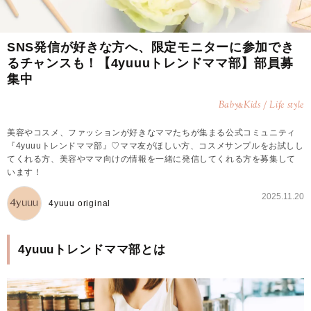
SNS発信が好きな方へ、限定モニターに参加でき
るチャンスも！【4yuuuトレンドママ部】部員募
集中
Baby
Kids / Life style
&
美容やコスメ、ファッションが好きなママたちが集まる公式コミュニティ
『4yuuuトレンドママ部』♡ママ友がほしい方、コスメサンプルをお試しし
てくれる方、美容やママ向けの情報を一緒に発信してくれる方を募集して
います！
2025.11.20
4yuuu original
4yuuuトレンドママ部とは