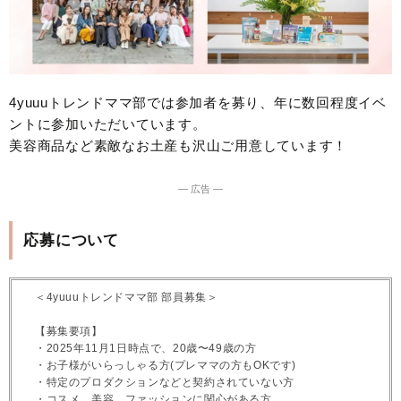
4yuuuトレンドママ部では参加者を募り、年に数回程度イベ
ントに参加いただいています。
美容商品など素敵なお土産も沢山ご用意しています！
― 広告 ―
応募について
＜4yuuuトレンドママ部 部員募集＞
【募集要項】
・2025年11月1日時点で、20歳〜49歳の方
・お子様がいらっしゃる方(プレママの方もOKです)
・特定のプロダクションなどと契約されていない方
・コスメ、美容、ファッションに関心がある方