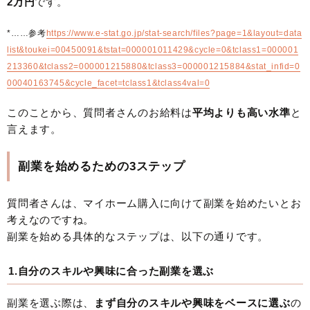
2万円
です。
*……参考
https://www.e-stat.go.jp/stat-search/files?page=1&layout=data
list&toukei=00450091&tstat=000001011429&cycle=0&tclass1=000001
213360&tclass2=000001215880&tclass3=000001215884&stat_infid=0
00040163745&cycle_facet=tclass1&tclass4val=0
このことから、質問者さんのお給料は
平均よりも高い水準
と
言えます。
副業を始めるための3ステップ
質問者さんは、マイホーム購入に向けて副業を始めたいとお
考えなのですね。
副業を始める具体的なステップは、以下の通りです。
1.自分のスキルや興味に合った副業を選ぶ
副業を選ぶ際は、
まず自分のスキルや興味をベースに選ぶ
の