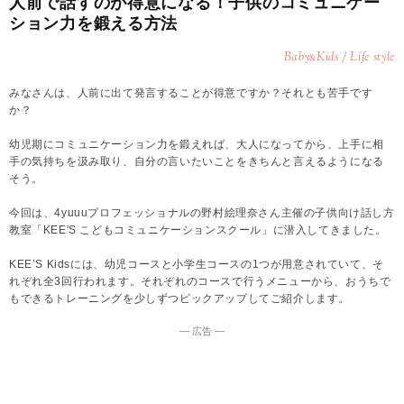
人前で話すのが得意になる！子供のコミュニケー
ション力を鍛える方法
Baby
Kids / Life style
&
みなさんは、人前に出て発言することが得意ですか？それとも苦手です
か？
幼児期にコミュニケーション力を鍛えれば、大人になってから、上手に相
手の気持ちを汲み取り、自分の言いたいことをきちんと言えるようになる
そう。
今回は、4yuuuプロフェッショナルの野村絵理奈さん主催の子供向け話し方
教室「KEE'S こどもコミュニケーションスクール」に潜入してきました。
KEE’S Kidsには、幼児コースと小学生コースの1つが用意されていて、そ
れぞれ全3回行われます。それぞれのコースで行うメニューから、おうちで
もできるトレーニングを少しずつピックアップしてご紹介します。
― 広告 ―