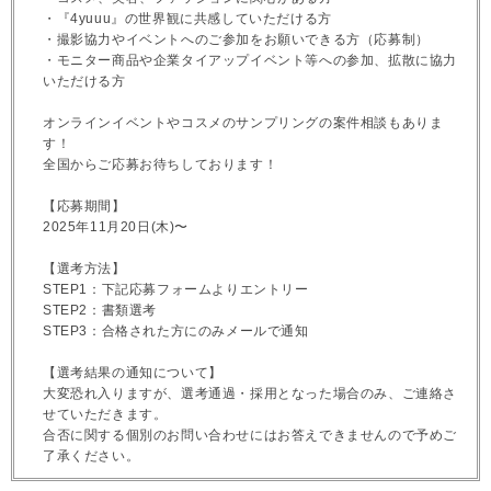
・『4yuuu』の世界観に共感していただける方
・撮影協力やイベントへのご参加をお願いできる方（応募制）
・モニター商品や企業タイアップイベント等への参加、拡散に協力
いただける方
オンラインイベントやコスメのサンプリングの案件相談もありま
す！
全国からご応募お待ちしております！
【応募期間】
2025年11月20日(木)〜
【選考方法】
STEP1：下記応募フォームよりエントリー
STEP2：書類選考
STEP3：合格された方にのみメールで通知
【選考結果の通知について】
大変恐れ入りますが、選考通過・採用となった場合のみ、ご連絡さ
せていただきます。
合否に関する個別のお問い合わせにはお答えできませんので予めご
了承ください。