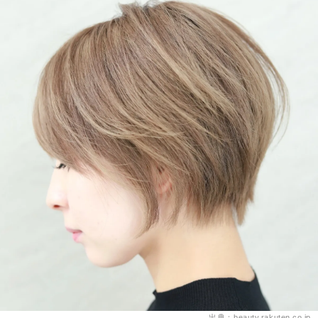
出典：beauty.rakuten.co.jp