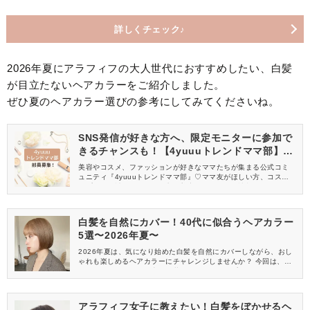
詳しくチェック♪
2026年夏にアラフィフの大人世代におすすめしたい、白髪
が目立たないヘアカラーをご紹介しました。
ぜひ夏のヘアカラー選びの参考にしてみてくださいね。
SNS発信が好きな方へ、限定モニターに参加で
きるチャンスも！【4yuuuトレンドママ部】部
員募集中
美容やコスメ、ファッションが好きなママたちが集まる公式コミ
ュニティ『4yuuuトレンドママ部』♡ママ友がほしい方、コスメサ
ンプルをお試ししてくれる方、美容やママ向けの情報を一緒に発
信してくれる方を募集しています！
白髪を自然にカバー！40代に似合うヘアカラー
5選〜2026年夏〜
2026年夏は、気になり始めた白髪を自然にカバーしながら、おし
ゃれも楽しめるヘアカラーにチャレンジしませんか？ 今回は、40
代におすすめしたい、上品＆若々しい雰囲気をプラスすることが
できる、おすすめのヘアカラーをご紹介します。
アラフィフ女子に教えたい！白髪をぼかせるヘ